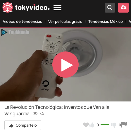
Vídeos de tendencias
Ver películas gratis
Tendencias México
V
Play
Video
La Revolución Tecnológica: Inventos que Van a la
Vanguardia
74
0
0
Compártelo