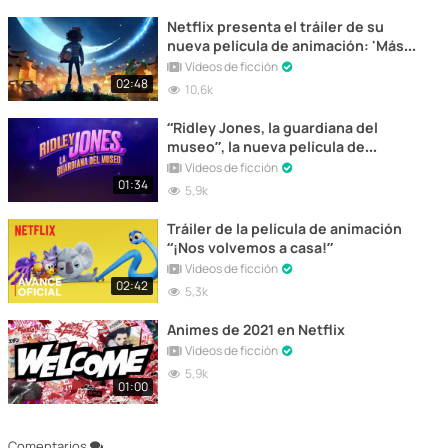
Netflix presenta el tráiler de su
nueva película de animación: 'Más
allá de la luna'
Vídeos de ficción
02:48
10,6k
“Ridley Jones, la guardiana del
museo”, la nueva película de
animación de Netflix, estrena tráiler
Vídeos de ficción
01:34
5,9k
Tráiler de la película de animación
“¡Nos volvemos a casa!”
Vídeos de ficción
02:42
5,3k
Animes de 2021 en Netflix
Vídeos de ficción
5,9k
01:00
Comentarios