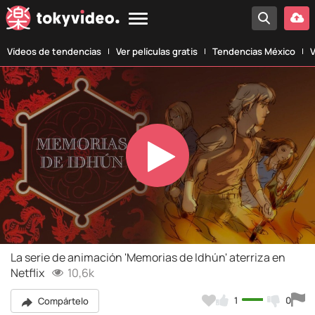
Vídeos de tendencias
Ver películas gratis
Tendencias México
V
Play
Video
La serie de animación 'Memorias de Idhún' aterriza en
Netflix
10,6k
1
0
Compártelo