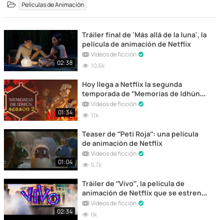
Películas de Animación
Tráiler final de 'Más allá de la luna', la
película de animación de Netflix
Vídeos de ficción
02:38
10,6k
Hoy llega a Netflix la segunda
temporada de “Memorias de Idhún” |
Tráiler
Vídeos de ficción
01:34
11k
Teaser de “Peti Roja”: una película
de animación de Netflix
Vídeos de ficción
01:04
5,7k
Tráiler de “Vivo”, la película de
animación de Netflix que se estrena
hoy
Vídeos de ficción
02:34
6k