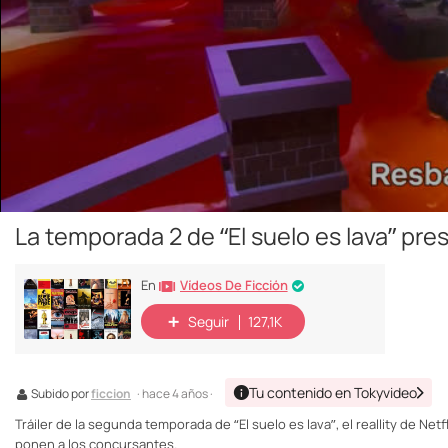
La temporada 2 de “El suelo es lava” pres
Vídeos De Ficción
En
Seguir
127,1K
Tu contenido en Tokyvideo
Subido por
ficcion
· hace 4 años ·
Tráiler de la segunda temporada de “El suelo es lava”, el reallity de N
ponen a los concursantes.