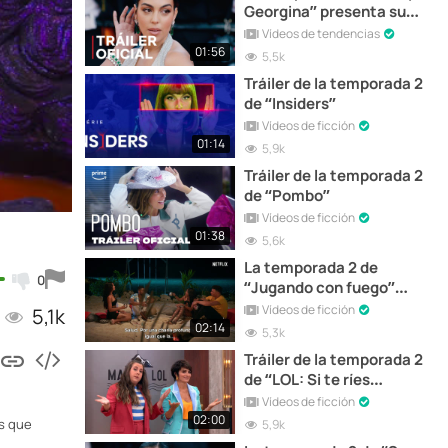
Georgina” presenta su
tráiler
Vídeos de tendencias
01:56
5,5k
Tráiler de la temporada 2
de “Insiders”
Vídeos de ficción
01:14
5,9k
Tráiler de la temporada 2
de “Pombo”
Vídeos de ficción
01:38
5,6k
La temporada 2 de
0
“Jugando con fuego”
estrena tráiler
Vídeos de ficción
5,1k
02:14
5,3k
Tráiler de la temporada 2
de “LOL: Si te ríes
pierdes”
Vídeos de ficción
02:00
as que
5,9k