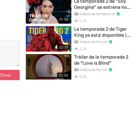
La temporada 2 de “Soy
Georgina” se estrena hoy
| Tráiler
Vídeos de tendencias
01:56
5,2k
La temporada 2 de Tiger
King ya está disponible |
Tráiler Final
Vídeos de ficción
02:31
5,2k
Tráiler de la temporada 2
de “Love is Blind”
Vídeos de ficción
02:04
5,8k