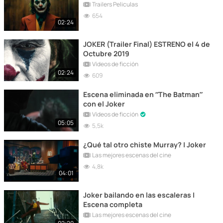
Trailers Peliculas
654
02:24
JOKER (Trailer Final) ESTRENO el 4 de
Octubre 2019
Vídeos de ficción
02:24
609
Escena eliminada en “The Batman”
con el Joker
Vídeos de ficción
05:05
5,5k
¿Qué tal otro chiste Murray? | Joker
Las mejores escenas del cine
4,8k
04:01
Joker bailando en las escaleras |
Escena completa
Las mejores escenas del cine