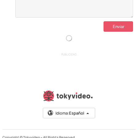
PUBLICIDAD
Idioma:
Español
Copyright © Tokyvideo –
All Rights Reserved