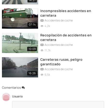
14:27
Incompresibles accidentes en
carretera
Accidentes de coche
07:14
4,2k
Recopilación de accidentes en
carretera
Accidentes de coche
10:09
11,7k
Carreteras rusas, peligro
garantizado
Accidentes de coche
16:26
6,5k
Comentarios
Usuario