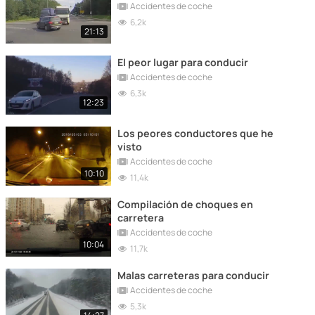
Accidentes de coche
6,2k
21:13
El peor lugar para conducir
Accidentes de coche
6,3k
12:23
Los peores conductores que he
visto
Accidentes de coche
10:10
11,4k
Compilación de choques en
carretera
Accidentes de coche
10:04
11,7k
Malas carreteras para conducir
Accidentes de coche
5,3k