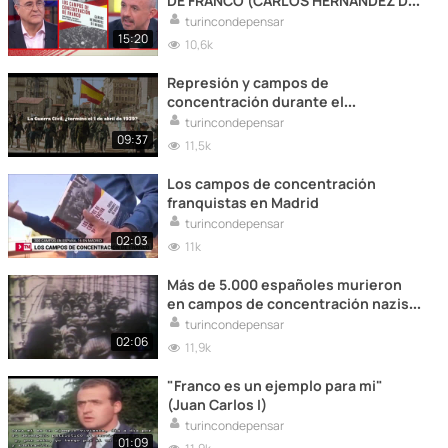
DE FRANCO (CARLOS HERNANDEZ DE
MIGUEL)
turincondepensar
15:20
10,6k
Represión y campos de
concentración durante el
franquismo
turincondepensar
09:37
11,5k
Los campos de concentración
franquistas en Madrid
turincondepensar
02:03
11k
Más de 5.000 españoles murieron
en campos de concentración nazis
(Mauthausen,...)
turincondepensar
02:06
11,9k
"Franco es un ejemplo para mi"
(Juan Carlos I)
turincondepensar
01:09