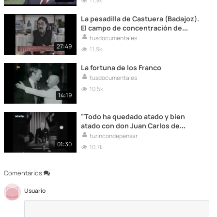
11,9k
La pesadilla de Castuera (Badajoz).
El campo de concentración de
Castuera (Badajoz)
tusdocumentales
27:49
11,9k
La fortuna de los Franco
tusdocumentales
10,5k
14:19
"Todo ha quedado atado y bien
atado con don Juan Carlos de
Borbón" (Francisco Franco)
turincondepensar
01:30
10,7k
Comentarios
Usuario