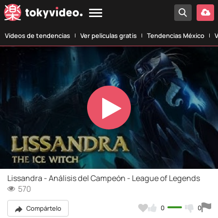
Vídeos de tendencias
Ver películas gratis
Tendencias México
V
Play
Video
Lissandra - Análisis del Campeón - League of Legends
570
0
0
Compártelo