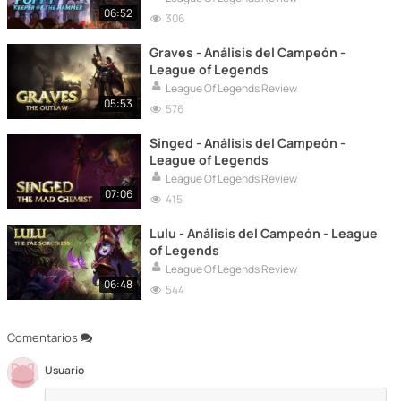
06:52
306
Graves - Análisis del Campeón -
League of Legends
League Of Legends Review
05:53
576
Singed - Análisis del Campeón -
League of Legends
League Of Legends Review
07:06
415
Lulu - Análisis del Campeón - League
of Legends
League Of Legends Review
06:48
544
Comentarios
Usuario