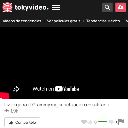
Vídeos de tendencias
Ver películas gratis
Tendencias México
V
Lizzo gana el Grammy mejor actuación en solitario
1,9k
0
0
Compártelo