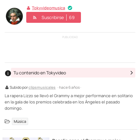
Tokyvideomusica
Suscribirse
69
PUBLICIDAD
Tu contenido en Tokyvideo
Subido por
clipsmusicales
· hace 6 años ·
La rapera Lizzo se llevó el Grammy a mejor performance en solitario
en la gala de los premios celebrada en los Ángeles el pasado
domingo.
Música