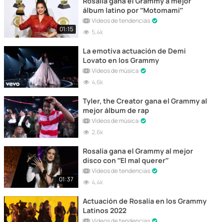
Rosalía gana el Grammy a mejor
álbum latino por “Motomami”
Vídeos de tendencias
01:15
5,4k
La emotiva actuación de Demi
Lovato en los Grammy
Vídeos de música
4,6k
Tyler, the Creator gana el Grammy al
mejor álbum de rap
Vídeos de música
2,6k
Rosalía gana el Grammy al mejor
disco con “El mal querer”
Vídeos de tendencias
01:37
4,4k
Actuación de Rosalía en los Grammy
Latinos 2022
Vídeos de tendencias