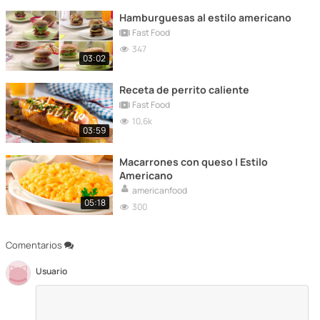
Hamburguesas al estilo americano
Fast Food
347
03:02
Receta de perrito caliente
Fast Food
10,6k
03:59
Macarrones con queso | Estilo
Americano
americanfood
05:18
300
Comentarios
Usuario