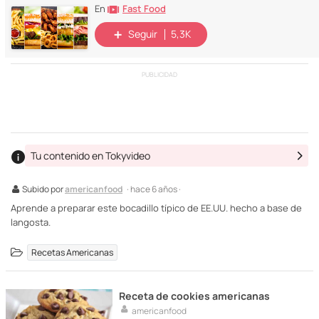
Fast Food
En
Seguir
5,3K
PUBLICIDAD
Tu contenido en Tokyvideo
Subido por
americanfood
· hace 6 años ·
Aprende a preparar este bocadillo típico de EE.UU. hecho a base de
langosta.
Recetas Americanas
Receta de cookies americanas
americanfood