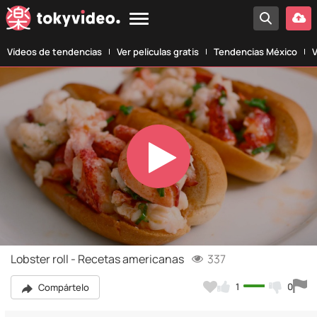
Vídeos de tendencias
Ver películas gratis
Tendencias México
V
Play
Video
Lobster roll - Recetas americanas
337
1
0
Compártelo