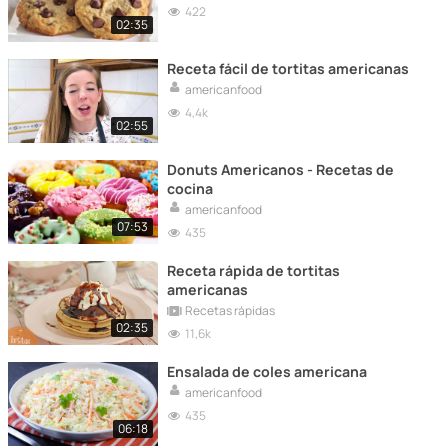
422
02:35
Receta fácil de tortitas americanas
americanfood
4,4k
02:55
Donuts Americanos - Recetas de
cocina
americanfood
07:53
435
Receta rápida de tortitas
americanas
Recetas rápidas
02:35
11,6k
Ensalada de coles americana
americanfood
435
06:18