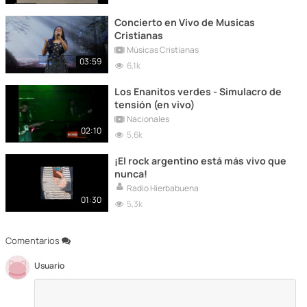
Concierto en Vivo de Musicas
Cristianas
Músicas Cristianas
03:59
6,1k
Los Enanitos verdes - Simulacro de
tensión (en vivo)
Nacionales
02:10
5,6k
¡El rock argentino está más vivo que
nunca!
Radio Hierbabuena
01:30
5,3k
Comentarios
Usuario