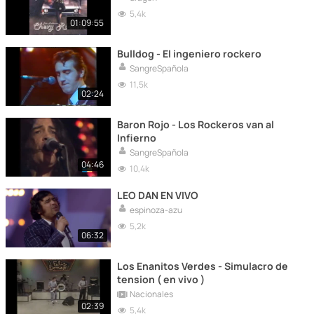
5,4k
01:09:55
Bulldog - El ingeniero rockero
SangreSpañola
11,5k
02:24
Baron Rojo - Los Rockeros van al
Infierno
SangreSpañola
04:46
10,4k
LEO DAN EN VIVO
espinoza-azu
5,2k
06:32
Los Enanitos Verdes - Simulacro de
tension ( en vivo )
Nacionales
02:39
5,4k