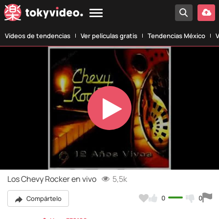
Vídeos de tendencias
Ver películas gratis
Tendencias México
V
Play
Video
Los Chevy Rocker en vivo
5,5k
0
0
Compártelo