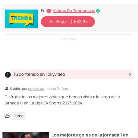
Vídeos De Tendencias
En
Seguir
582,9K
PUBLICIDAD
Tu contenido en Tokyvideo
Subido por
deportes
· hace 2 años ·
Disfruta de los mejores goles que hemos visto a lo largo de la
jornada 11 en La Liga EA Sports 2023-2024.
Fútbol
Los mejores goles de la jornada 1 en