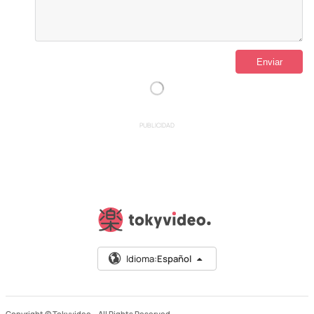
PUBLICIDAD
Idioma:
Español
Copyright © Tokyvideo –
All Rights Reserved