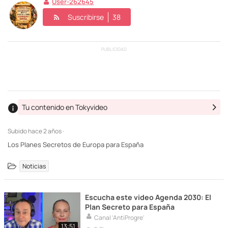
User-262645
Suscribirse
38
PUBLICIDAD
Tu contenido en Tokyvideo
Subido
hace 2 años ·
Los Planes Secretos de Europa para España
Noticias
Escucha este video Agenda 2030: El
Plan Secreto para España
Canal 'AntiProgre'
13:51