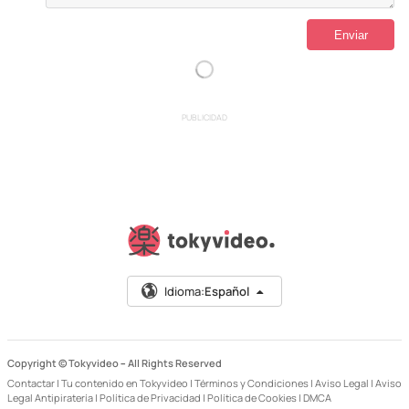
PUBLICIDAD
Idioma:
Español
Copyright © Tokyvideo –
All Rights Reserved
Contactar
|
Tu contenido en Tokyvideo
|
Términos y Condiciones
|
Aviso Legal
|
Aviso
Legal Antipiratería
|
Política de Privacidad
|
Política de Cookies
|
DMCA