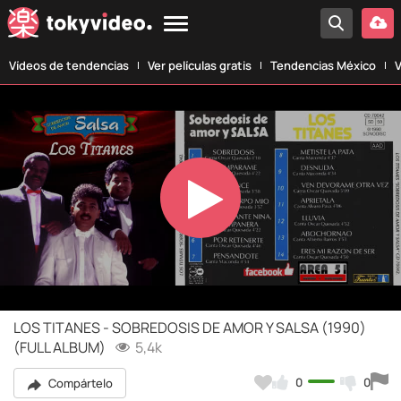
Vídeos de tendencias
Ver películas gratis
Tendencias México
V
Play
Video
LOS TITANES - SOBREDOSIS DE AMOR Y SALSA (1990)
(FULL ALBUM)
5,4k
0
0
Compártelo