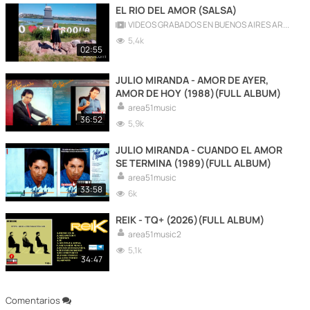
EL RIO DEL AMOR (SALSA)
VIDEOS GRABADOS EN BUENOS AIRES ARGENTINA
5,4k
02:55
JULIO MIRANDA - AMOR DE AYER,
AMOR DE HOY (1988)(FULL ALBUM)
area51music
36:52
5,9k
JULIO MIRANDA - CUANDO EL AMOR
SE TERMINA (1989)(FULL ALBUM)
area51music
33:58
6k
REIK - TQ+ (2026)(FULL ALBUM)
area51music2
5,1k
34:47
Comentarios