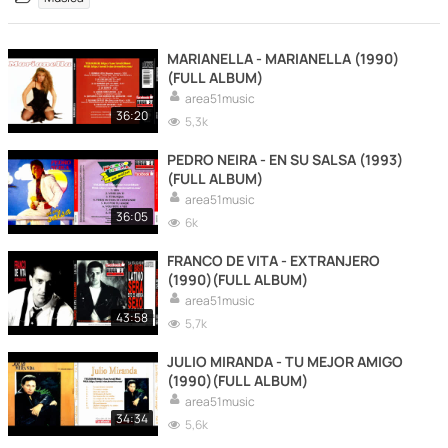
MARIANELLA - MARIANELLA (1990)
(FULL ALBUM)
area51music
36:20
5,3k
PEDRO NEIRA - EN SU SALSA (1993)
(FULL ALBUM)
area51music
36:05
6k
FRANCO DE VITA - EXTRANJERO
(1990)(FULL ALBUM)
area51music
43:58
5,7k
JULIO MIRANDA - TU MEJOR AMIGO
(1990)(FULL ALBUM)
area51music
34:34
5,6k