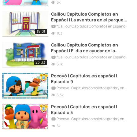
6k
Caillou Capítulos Completos en
Español | La aventura en el parque
de diversiones
“Caillou” Capítulos Completos en Español
19:01
103
Caillou Capítulos Completos en
Español | El día de ayudar en la
comunidad
“Caillou” Capítulos Completos en Español
23:33
6,1k
Pocoyó | Capítulos en español |
Episodio 9
Pocoyó | Capítulos completos gratis y en español
5,3k
Pocoyó | Capítulos en español |
Episodio 5
Pocoyó | Capítulos completos gratis y en español
6k