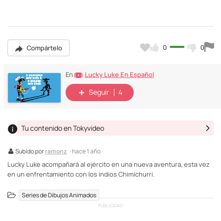
0
0
Compártelo
Lucky Luke En Español
En
Seguir
4
Tu contenido en Tokyvideo
Subido por
ramonz
· hace 1 año ·
Lucky Luke acompañará al ejército en una nueva aventura, esta vez
en un enfrentamiento con los indios Chimichurri.
Series de Dibujos Animados
PUBLICIDAD