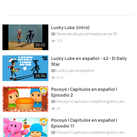
Lucky Luke (intro)
Series de dibujos animados de los 90
703
02:02
Lucky Luke en español - 42 - El Daily
Star
Lucky Luke en español
25:34
5,4k
Pocoyó | Capítulos en español |
Episodio 2
Pocoyó | Capítulos completos gratis y en español
6k
Pocoyó | Capítulos en español |
Episodio 11
Pocoyó | Capítulos completos gratis y en español