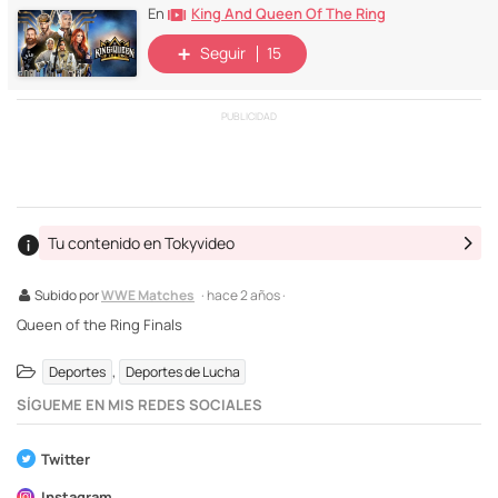
King And Queen Of The Ring
En
Seguir
15
PUBLICIDAD
Tu contenido en Tokyvideo
Subido por
WWE Matches
· hace 2 años ·
Queen of the Ring Finals
,
Deportes
Deportes de Lucha
SÍGUEME EN MIS REDES SOCIALES
Twitter
Instagram