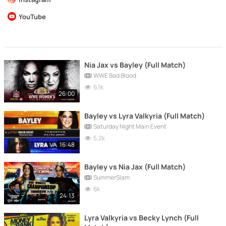
YouTube
Nia Jax vs Bayley (Full Match)
WWE Bad Blood
6,1k
26:00
Bayley vs Lyra Valkyria (Full Match)
Saturday Night Main Event
5,2k
16:48
Bayley vs Nia Jax (Full Match)
SummerSlam
6k
24:13
Lyra Valkyria vs Becky Lynch (Full