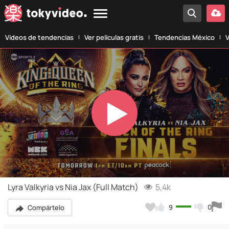
Vídeos de tendencias
Ver películas gratis
Tendencias México
V
Play
Video
Lyra Valkyria vs Nia Jax (Full Match)
5,4k
9
0
Compártelo