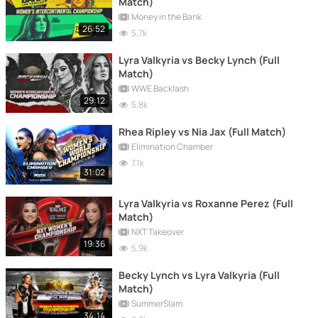
Match)
Money in the Bank
26:52
5,7k
Lyra Valkyria vs Becky Lynch (Full
Match)
WWE Backlash
29:12
5,8k
Rhea Ripley vs Nia Jax (Full Match)
Elimination Chamber
7,1k
31:02
Lyra Valkyria vs Roxanne Perez (Full
Match)
NXT Takeover
19:36
5,9k
Becky Lynch vs Lyra Valkyria (Full
Match)
SummerSlam
34:14