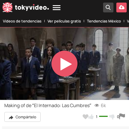
Vídeos de tendencias
Ver películas gratis
Tendencias México
V
Play
Video
Making of de “El Internado: Las Cumbres”
6k
1
0
Compártelo