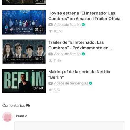
01:31
Hoy se estrena “El Internado: Las
Cumbres” en Amazon | Tráiler Oficial
Vídeos de ficción
01:21
10,7k
Tráiler de “El Internado: Las
Cumbres” – Próximamente en
Amazon Prime Video
Vídeos de ficción
01:21
11,9k
Making of de la serie de Netflix
“Berlín”
Vídeos de tendencias
02:48
5,6k
Comentarios
Usuario