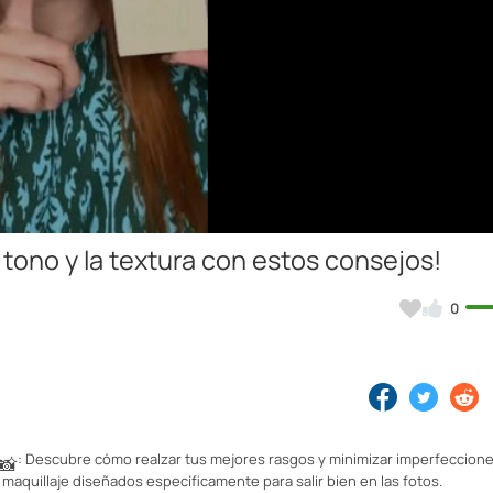
Video
l tono y la textura con estos consejos!
0
: Descubre cómo realzar tus mejores rasgos y minimizar imperfeccion
📸
maquillaje diseñados específicamente para salir bien en las fotos.