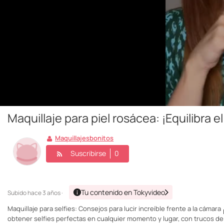
Maquillaje para piel rosácea: ¡Equilibra e
Maquillajesbonitos
Suscribirse
0
Tu contenido en Tokyvideo
Subido
hace 3 años ·
Maquillaje para selfies: Consejos para lucir increíble frente a la cámara
obtener selfies perfectas en cualquier momento y lugar, con trucos de 