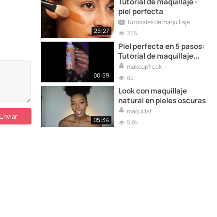
Tutorial de maquillaje -
piel perfecta
Tutoriales de maquillaje
25:27
385
Piel perfecta en 5 pasos:
Tutorial de maquillaje
para un cutis impecable
makeupfreak
00:59
82
Look con maquillaje
natural en pieles oscuras
maquillat
05:34
5,8k