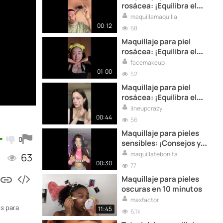
rosácea: ¡Equilibra el
tono y la textura con
maquillamaquilla
estos consejos!
00:12
68
Maquillaje para piel
rosácea: ¡Equilibra el
tono y la textura con
facemakeup
estos consejos!
01:00
52
Maquillaje para piel
rosácea: ¡Equilibra el
tono y la textura con
lineupcrazy
estos consejos!
00:44
56
Maquillaje para pieles
0
sensibles: ¡Consejos y
productos
maquillatebonita
63
recomendados!
00:30
77
Maquillaje para pieles
oscuras en 10 minutos
maxfactor
es para
11:45
6,1k