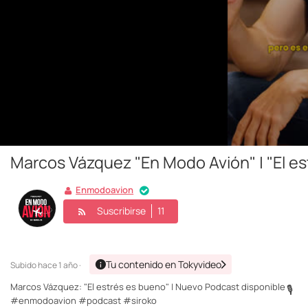
Marcos Vázquez "En Modo Avión" | "El es
Enmodoavion
Suscribirse
11
Tu contenido en Tokyvideo
Subido
hace 1 año ·
Marcos Vázquez: "El estrés es bueno" | Nuevo Podcast disponible
🎙️
#enmodoavion #podcast #siroko