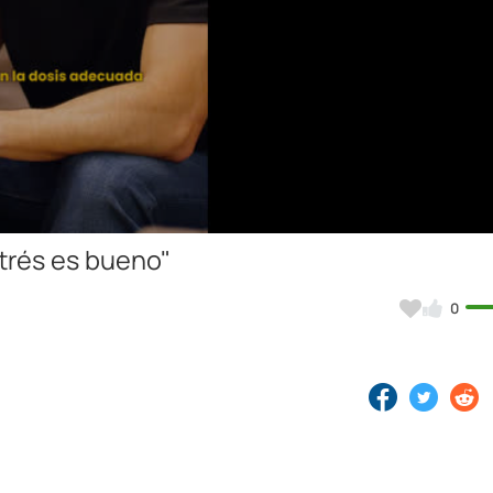
Video
trés es bueno"
0