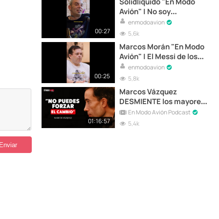
Solidliquido "En Modo
Avión" | No soy
suficientemente bueno
enmodoavion
00:27
5,6k
Marcos Morán "En Modo
Avión" | El Messi de los
fogones
enmodoavion
00:25
5,8k
Marcos Vázquez
DESMIENTE los mayores
MITOS sobre SALUD |
En Modo Avión Podcast
FITNESS
01:16:57
5,4k
REVOLUCIONARIO En
Modo Avión #18