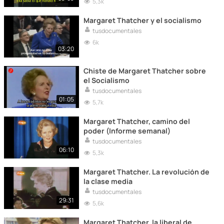
5,3k
Margaret Thatcher y el socialismo
tusdocumentales
6k
03:20
Chiste de Margaret Thatcher sobre
el Socialismo
tusdocumentales
01:05
5,7k
Margaret Thatcher, camino del
poder (Informe semanal)
tusdocumentales
06:10
5,3k
Margaret Thatcher. La revolución de
la clase media
tusdocumentales
29:31
5,6k
Margaret Thatcher, la liberal de