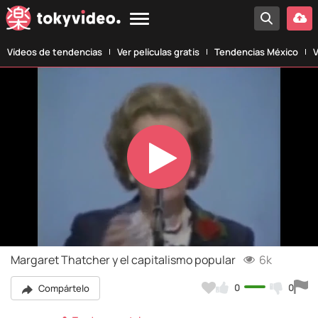
Vídeos de tendencias
Ver películas gratis
Tendencias México
V
Play
Video
Margaret Thatcher y el capitalismo popular
6k
0
0
Compártelo