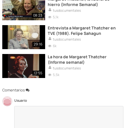
hierro (Informe Semanal)
tusdocumentales
08:23
5,1k
Entrevista a Margaret Thatcher en
TVE (1988). Felipe Sahagun
tusdocumentales
29:16
6k
La hora de Margaret Thatcher
(Informe semanal)
tusdocumentales
12:55
5,5k
Comentarios
Usuario