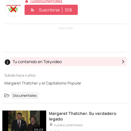
Tusdocumentales
Suscribirse
308
PUBLICIDAD
Tu contenido en Tokyvideo
Subido
hace 4 años ·
Margaret Thatcher y el Capitalismo Popular
Documentales
Margaret Thatcher. Su verdadero
legado
tusdocumentales
03:03