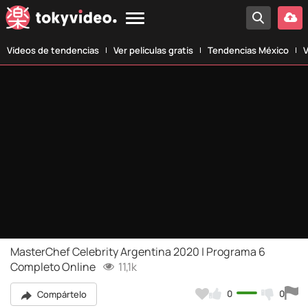
Vídeos de tendencias
Ver películas gratis
Tendencias México
V
MasterChef Celebrity Argentina 2020 | Programa 6
Completo Online
11,1k
0
0
Compártelo