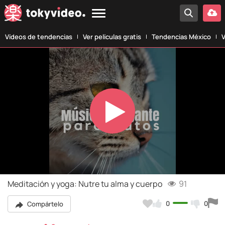
Vídeos de tendencias
Ver películas gratis
Tendencias México
V
Play
Video
Meditación y yoga: Nutre tu alma y cuerpo
91
0
0
Compártelo