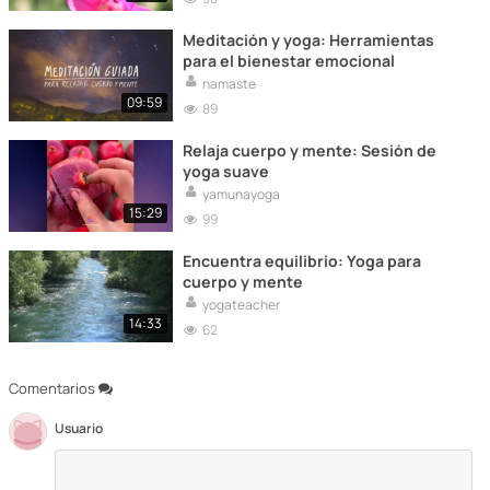
Meditación y yoga: Herramientas
para el bienestar emocional
namaste
09:59
89
Relaja cuerpo y mente: Sesión de
yoga suave
yamunayoga
15:29
99
Encuentra equilibrio: Yoga para
cuerpo y mente
yogateacher
14:33
62
Comentarios
Usuario