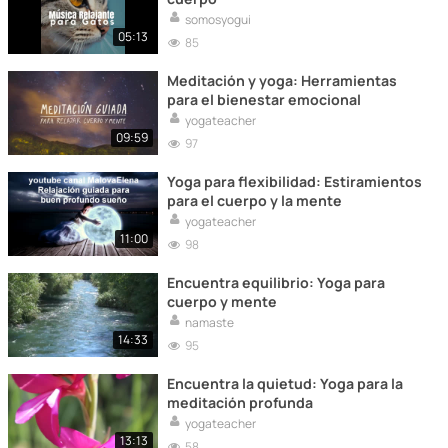
somosyogui
05:13
85
Meditación y yoga: Herramientas
para el bienestar emocional
yogateacher
09:59
97
Yoga para flexibilidad: Estiramientos
para el cuerpo y la mente
yogateacher
11:00
98
Encuentra equilibrio: Yoga para
cuerpo y mente
namaste
14:33
95
Encuentra la quietud: Yoga para la
meditación profunda
yogateacher
13:13
58