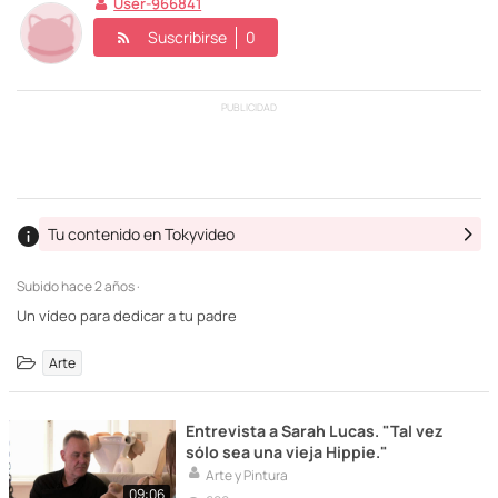
User-966841
Suscribirse
0
PUBLICIDAD
Tu contenido en Tokyvideo
Subido
hace 2 años ·
Un vídeo para dedicar a tu padre
Arte
Entrevista a Sarah Lucas. "Tal vez
sólo sea una vieja Hippie."
Arte y Pintura
09:06