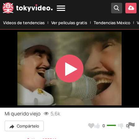
Vídeos de tendencias
Ver películas gratis
Tendencias México
V
Play
Video
Mi querido viejo
5,6k
0
0
Compártelo