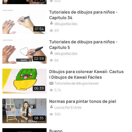
600
Tutoriales de dibujos para niños -
Capítulo 34
dibujosfaciles
01:54
89
Tutoriales de dibujos para niños -
Capítulo 5
dibujosfaciles
02:59
86
Dibujos para colorear Kawaii: Cactus
| Dibujos de Kawaii Fáciles
Tutoriales de dibujos kawaii
06:39
5,7k
Normas para pintar tonos de piel
Locos Por El Arte
385
08:35
Bueno