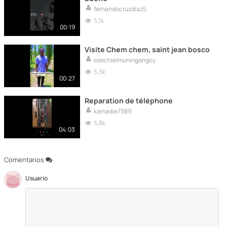
fernandocruzdiaz5
5,1k
00:19
Visite Chem chem, saint jean bosco
ezechielmuningangoy
5,3k
00:27
Reparation de téléphone
kamadie7389
5,8k
04:03
Comentarios
Usuario