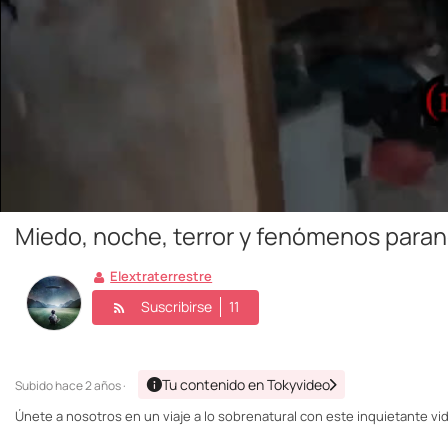
Miedo, noche, terror y fenómenos para
Elextraterrestre
Suscribirse
11
Tu contenido en Tokyvideo
Subido
hace 2 años ·
Únete a nosotros en un viaje a lo sobrenatural con este inquietante vid