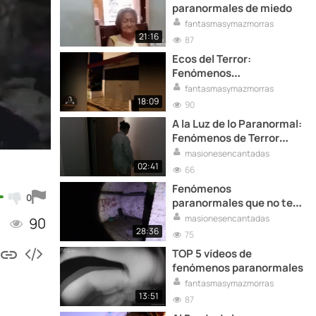
paranormales de miedo
fantasmasymazmorras
21:16
87
Ecos del Terror:
Fenómenos
Paranormales en Video
fantasmasymazmorras
18:09
90
A la Luz de lo Paranormal:
Fenómenos de Terror
Grabados en Video
masionesencantadas
02:41
66
Fenómenos
0
paranormales que no te
dejarán dormir
masionesencantadas
90
28:36
75
TOP 5 vídeos de
fenómenos paranormales
fantasmasymazmorras
13:51
87