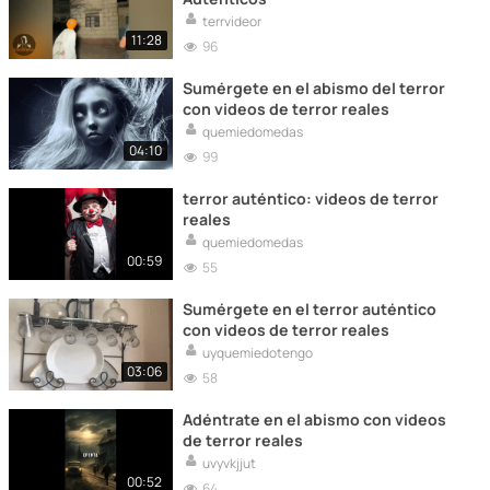
terrvideor
11:28
96
Sumérgete en el abismo del terror
con videos de terror reales
quemiedomedas
04:10
99
terror auténtico: videos de terror
reales
quemiedomedas
00:59
55
Sumérgete en el terror auténtico
con videos de terror reales
uyquemiedotengo
03:06
58
Adéntrate en el abismo con videos
de terror reales
uvyvkjjut
00:52
64