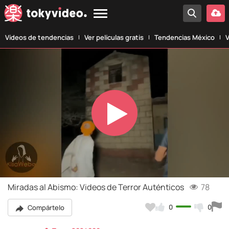
Vídeos de tendencias
Ver películas gratis
Tendencias México
V
Play
Video
Miradas al Abismo: Videos de Terror Auténticos
78
0
0
Compártelo