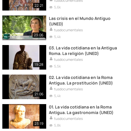
tusdocumentales
22:21
5,6k
Las crisis en el Mundo Antiguo
(UNED)
tusdocumentales
23:06
5,4k
03. La vida cotidiana en la Antigua
Roma. La religión (UNED)
tusdocumentales
19:28
5,5k
02. La vida cotidiana en la Roma
Antigua. La prostitución (UNED)
tusdocumentales
21:06
5,4k
01. La vida cotidiana en la Roma
Antigua. La gastronomía (UNED)
tusdocumentales
23:19
5,8k