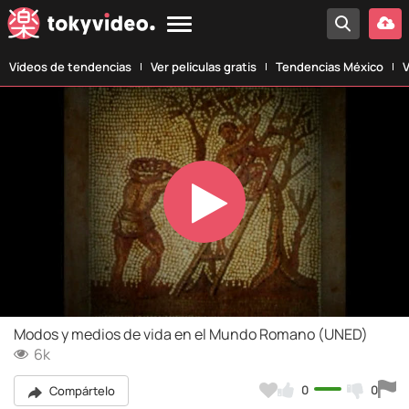
Vídeos de tendencias
Ver películas gratis
Tendencias México
V
Play
Video
Modos y medios de vida en el Mundo Romano (UNED)
6k
0
0
Compártelo