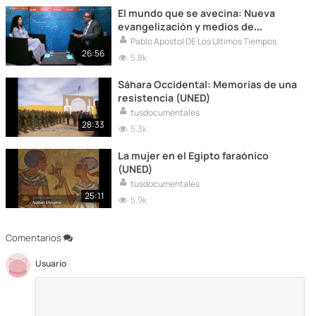
El mundo que se avecina: Nueva
evangelización y medios de
comunicación
Pablo Apostol DE Los Ultimos Tiempos
26:56
5,8k
Sáhara Occidental: Memorias de una
resistencia (UNED)
tusdocumentales
28:33
5,3k
La mujer en el Egipto faraónico
(UNED)
tusdocumentales
25:11
5,9k
Comentarios
Usuario