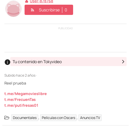
User-878768
Suscribirse
0
PUBLICIDAD
Tu contenido en Tokyvideo
Subido
hace 2 años ·
Reel prueba
t.me/Megamovieslibre
t.me/FrecuenTas
t.me/putifresas01
,
,
Documentales
Películas con Oscars
Anuncios TV