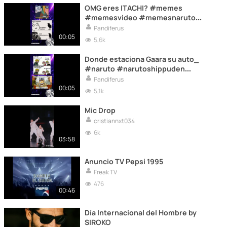
OMG eres ITACHI? #memes
#memesvideo #memesnaruto
#humor
Pandiferus
00:05
5,6k
Donde estaciona Gaara su auto_
#naruto #narutoshippuden
#narutomemes #memes #shorts
Pandiferus
00:05
5,1k
Mic Drop
cristiannxt034
6k
03:58
Anuncio TV Pepsi 1995
Freak TV
476
00:46
Día Internacional del Hombre by
SIROKO