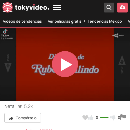
Vídeos de tendencias
Ver películas gratis
Tendencias México
V
Play
Video
Neta
5,2k
0
0
Compártelo