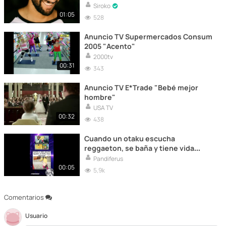
Siroko
01:05
528
Anuncio TV Supermercados Consum
2005 "Acento"
2000tv
00:31
343
Anuncio TV E*Trade "Bebé mejor
hombre"
USA TV
00:32
438
Cuando un otaku escucha
reggaeton, se baña y tiene vida
social... #naruto #memes #anime
Pandiferus
#humor
00:05
5,9k
Comentarios
Usuario