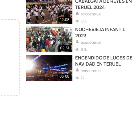
CABALGATA DE REYES EN
TERUEL 2024
ecodeteruel
12:08
7,5k
NOCHEVIEJA INFANTIL
2023
ecodeteruel
02:51
6,1k
ENCENDIDO DE LUCES DE
NAVIDAD EN TERUEL
ecodeteruel
06:08
7k