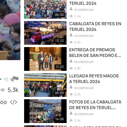
TERUEL 2024
ecodeteruel
06:35
5,4k
CABALGATA DE REYES EN
TERUEL 2024
ecodeteruel
13:23
6,3k
ENTREGA DE PREMIOS
BELEN DE SAN PEDRO EN
TERUEL
ecodeteruel
11:23
5,8k
LLEGADA REYES MAGOS
0
A TERUEL 2024
ecodeteruel
5,3k
06:59
6,3k
FOTOS DE LA CABALGATA
DE REYES EN TERUEL
2024
ecodeteruel
14:06
5,4k