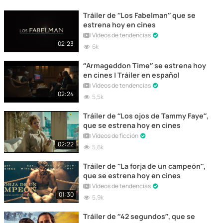
Tráiler de “Los Fabelman” que se
estrena hoy en cines
Vídeos de tendencias
02:23
6k
“Armageddon Time” se estrena hoy
en cines | Tráiler en español
Vídeos de tendencias
02:24
5,5k
Tráiler de “Los ojos de Tammy Faye”,
que se estrena hoy en cines
Vídeos de ficción
02:22
5,6k
Tráiler de “La forja de un campeón”,
que se estrena hoy en cines
Vídeos de tendencias
01:30
5,9k
Tráiler de “42 segundos”, que se