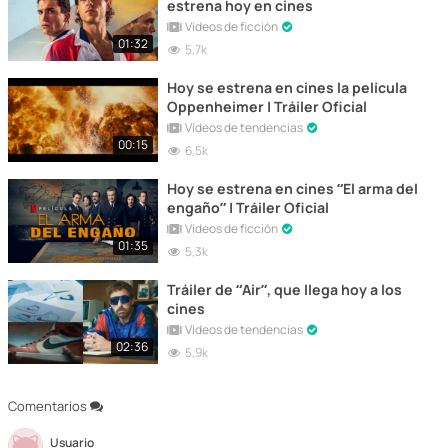
estrena hoy en cines
Vídeos de ficción
01:32
5,7k
Hoy se estrena en cines la película
Oppenheimer | Tráiler Oficial
Vídeos de tendencias
00:15
6,5k
Hoy se estrena en cines “El arma del
engaño” | Tráiler Oficial
Vídeos de ficción
01:35
5,3k
Tráiler de “Air”, que llega hoy a los
cines
Vídeos de tendencias
02:36
5,9k
Comentarios
Usuario