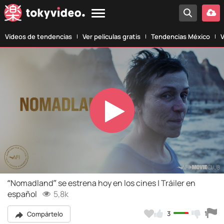
Vídeos de tendencias
Ver películas gratis
Tendencias México
V
Play
Video
“Nomadland” se estrena hoy en los cines | Tráiler en
español
5,8k
3
1
Compártelo