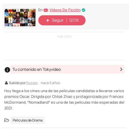
Vídeos De Ficción
En
Seguir
127,1K
PUBLICIDAD
Tu contenido en Tokyvideo
Subido por
ficcion
· hace 5 años ·
Hoy llega a los cines una de las películas candidatas a llevarse varios
premios Oscar. Dirigida por Chloé Zhao y protagonizada por Frances
McDormand, “Nomadland” es una de las películas más esperadas del
2021.
Películas de Drama