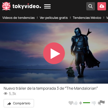
Vídeos de tendencias
Ver películas gratis
Tendencias México
V
Play
Video
Nuevo tráiler de la temporada 3 de “The Mandalorian”
5,3k
0
0
Compártelo