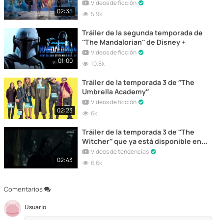
Vídeos de ficción
02:35
5,9k
Tráiler de la segunda temporada de
“The Mandalorian” de Disney +
Vídeos de ficción
01:00
10,8k
Tráiler de la temporada 3 de “The
Umbrella Academy”
Vídeos de ficción
02:23
6k
Tráiler de la temporada 3 de “The
Witcher” que ya está disponible en
Netflix
Vídeos de tendencias
02:43
6,6k
Comentarios
Usuario