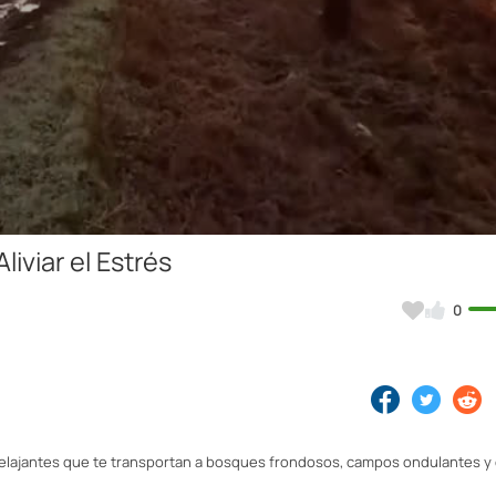
Video
iviar el Estrés
0
relajantes que te transportan a bosques frondosos, campos ondulantes y