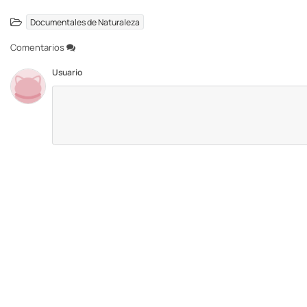
Documentales de Naturaleza
Comentarios
Usuario