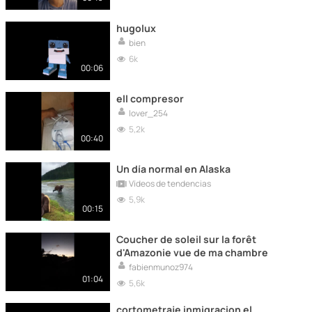
hugolux
bien
6k
00:06
ell compresor
lover_254
5,2k
00:40
Un día normal en Alaska
Vídeos de tendencias
5,9k
00:15
Coucher de soleil sur la forêt
d'Amazonie vue de ma chambre
fabienmunoz974
01:04
5,6k
cortometraje inmigracion el