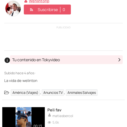
Wenlintonp
Suscribirse
0
PUBLICIDAD
Tu contenido en Tokyvideo
Subido
hace 4 años ·
La vida de welinton
,
,
América (Viajes)
Anuncios TV
Animales Salvajes
Peli fav
matiasbercol
5,6k
00:13