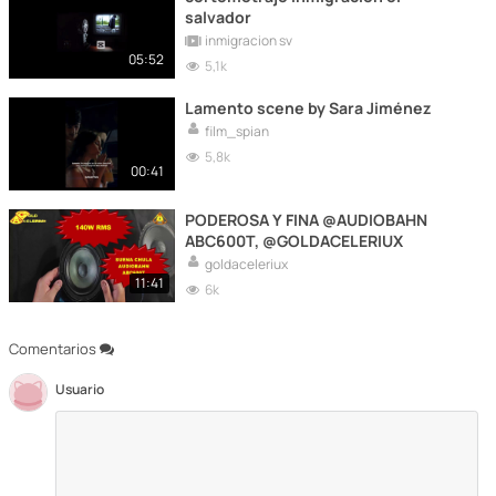
salvador
inmigracion sv
05:52
5,1k
Lamento scene by Sara Jiménez
film_spian
5,8k
00:41
PODEROSA Y FINA @AUDIOBAHN
ABC600T, @GOLDACELERIUX
goldaceleriux
11:41
6k
Comentarios
Usuario