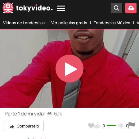
Vídeos de tendencias
Ver películas gratis
Tendencias México
V
Play
Video
Parte 1 de mi vida
6,1k
0
0
Compártelo