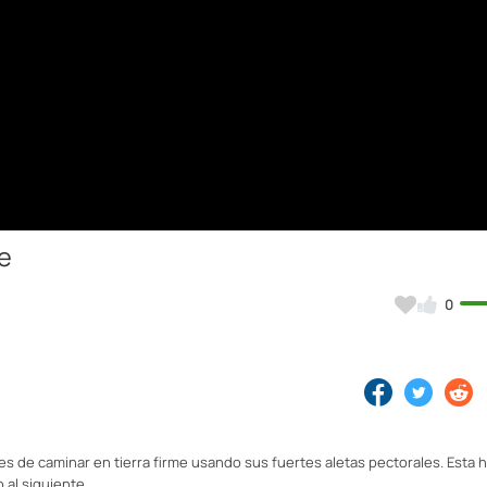
e
0
es de caminar en tierra firme usando sus fuertes aletas pectorales. Esta h
 al siguiente.