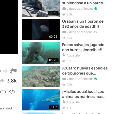
subiéndose a un barco
para robar peces
Vídeos de animales
01:36
5,3k
Graban a un tiburón de
392 años de edad!!!!
Vídeos de tendencias
00:25
5,3k
Focas salvajes jugando
con buzos ¡¡increible!!
Aqua Life
03:20
551
¡Cuatro nuevas especies
0
de tiburones que
caminan!
Vídeos de animales
3,8k
2,9k
¡Misiles acuáticos! Los
animales marinos mas
veloces
Aqua Life
10:16
496
abilidad