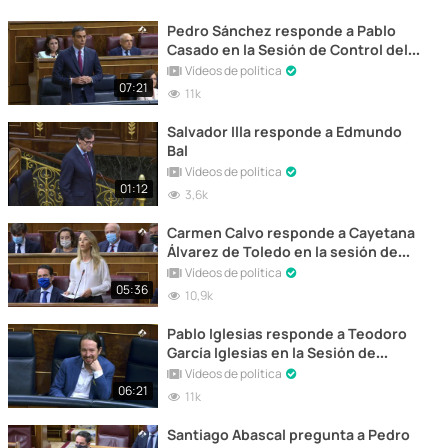
Pedro Sánchez responde a Pablo
Casado en la Sesión de Control del
22 de Julio de 2020
Vídeos de política
07:21
11k
Salvador Illa responde a Edmundo
Bal
Vídeos de política
01:12
3,6k
Carmen Calvo responde a Cayetana
Álvarez de Toledo en la sesión de
control al Gobierno 22 de Julio 2020
Vídeos de política
05:36
10,9k
Pablo Iglesias responde a Teodoro
García Iglesias en la Sesión de
Control al Gobierno del 22 de Julio
Vídeos de política
2020
06:21
11k
Santiago Abascal pregunta a Pedro