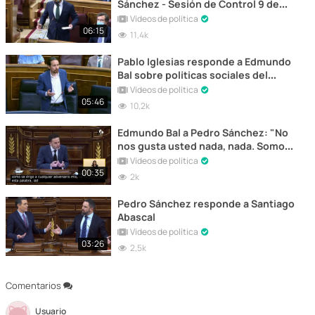
Sánchez - Sesión de Control 9 de
Septiembre 2020
Vídeos de política
06:15
11,4k
Pablo Iglesias responde a Edmundo
Bal sobre políticas sociales del
Gobierno
Vídeos de política
05:46
10,2k
Edmundo Bal a Pedro Sánchez: "No
nos gusta usted nada, nada. Somos
adversarios. Pero somos el centro
Vídeos de política
moderado"
00:35
2k
Pedro Sánchez responde a Santiago
Abascal
Vídeos de política
03:26
2,5k
Comentarios
Usuario