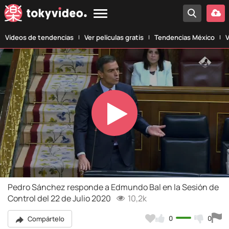
Vídeos de tendencias
Ver películas gratis
Tendencias México
V
Play
Video
Pedro Sánchez responde a Edmundo Bal en la Sesión de
Control del 22 de Julio 2020
10,2k
0
0
Compártelo