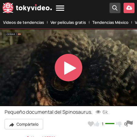
Vídeos de tendencias
Ver películas gratis
Tendencias México
V
Play
Video
Pequeño documental del Spinosaurus.
6k
1
0
Compártelo