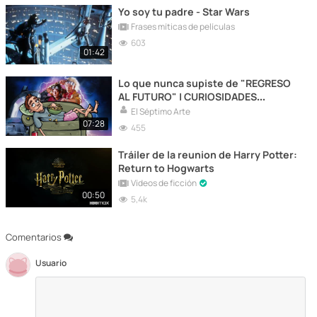
Yo soy tu padre - Star Wars
Frases míticas de películas
603
01:42
Lo que nunca supiste de "REGRESO
AL FUTURO" | CURIOSIDADES
INÉDITAS | BACK TO THE FUTURE
El Séptimo Arte
07:28
455
Tráiler de la reunion de Harry Potter:
Return to Hogwarts
Vídeos de ficción
00:50
5,4k
Comentarios
Usuario