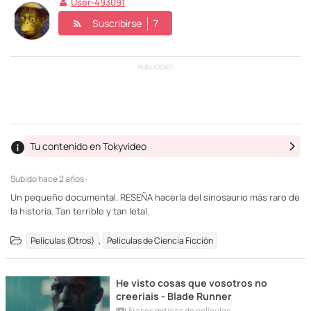
User-493091
Suscribirse
7
PUBLICIDAD
Tu contenido en Tokyvideo
Subido
hace 2 años ·
Un pequeño documental. RESEÑA hacerla del sinosaurio más raro de
la historia. Tan terrible y tan letal.
,
Películas (Otros)
Películas de Ciencia Ficción
He visto cosas que vosotros no
creeriais - Blade Runner
Frases míticas de películas