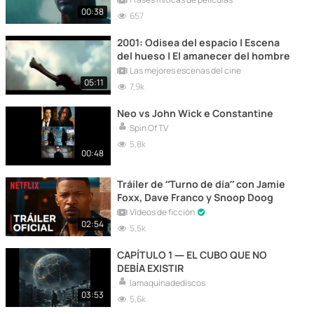
00:38
657
2001: Odisea del espacio | Escena
del hueso | El amanecer del hombre
Las mejores escenas del cine
05:11
7,9k
Neo vs John Wick e Constantine
Spin Of TV
5,8k
00:48
Tráiler de “Turno de día” con Jamie
Foxx, Dave Franco y Snoop Doog
Vídeos de ficción
02:54
5,5k
CAPÍTULO 1 — EL CUBO QUE NO
DEBÍA EXISTIR
lamaquinadediscos
03:53
5,6k