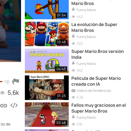
Mario Bros
Funny Mario
01:54
442
La evolución de Super
Mario Bros
Funny Mario
10:48
333
Super Mario Bros versión
India
Funny Mario
04:43
562
Película de Super Mario
1
creada con IA
Vídeos de tendencias
5,6k
01:23
6,2k
Fallos muy graciosos en el
Super Mario Bros
Funny Mario
03:48
rzo de
518