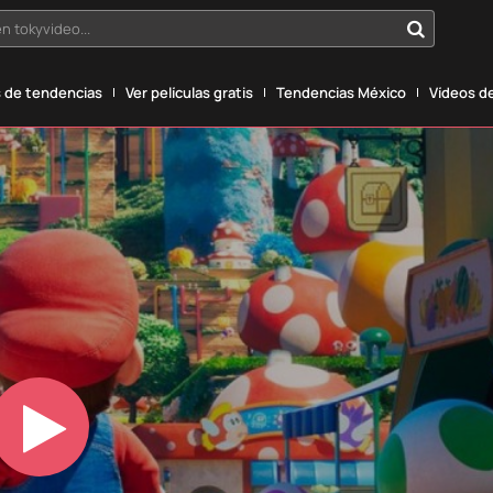
n tokyvideo...
 de tendencias
Ver películas gratis
Tendencias México
Vídeos de
Play