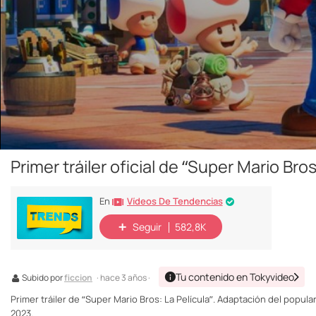
Primer tráiler oficial de “Super Mario Bros
Vídeos De Tendencias
En
Seguir
582,8K
Tu contenido en Tokyvideo
Subido por
ficcion
· hace 3 años ·
Primer tráiler de “Super Mario Bros: La Película”. Adaptación del popul
2023.