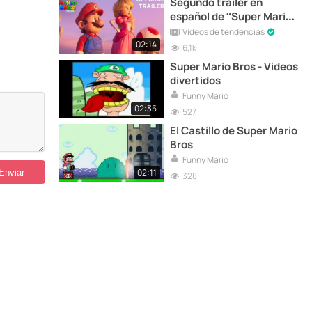
Segundo tráiler en
español de “Super Mario
Bros: La película”
Vídeos de tendencias
02:14
6,1k
Super Mario Bros - Videos
divertidos
Funny Mario
02:35
527
El Castillo de Super Mario
Bros
Funny Mario
02:11
328