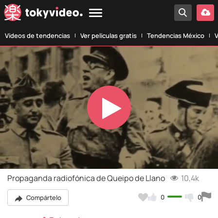
Vídeos de tendencias
Ver películas gratis
Tendencias México
V
Play
Video
Propaganda radiofónica de Queipo de Llano
10,4k
0
0
Compártelo