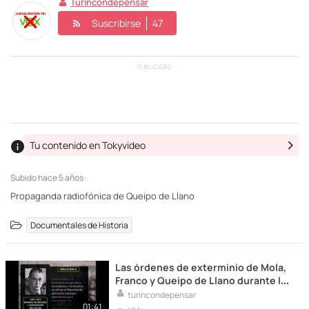
Turincondepensar
Suscribirse
47
PUBLICIDAD
Tu contenido en Tokyvideo
Subido
hace 5 años ·
Propaganda radiofónica de Queipo de Llano
Documentales de Historia
Las órdenes de exterminio de Mola,
Franco y Queipo de Llano durante la
Guerra Civil española
turincondepensar
01:41