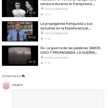
censura durante el franquismo
(Raza, NO-DO,...)
turincondepensar
15:21
10,7k
La propaganda franquista y sus
secuelas en la España actual
(supervivencia de actitudes
turincondepensar
franquistas)
09:43
11,2k
04. La guerra de las palabras (AMOR,
ODIO Y PROPAGANDA. LA GUERRA
FRÍA). 2014
tusdocumentales
42:14
11,3k
Comentarios
Usuario