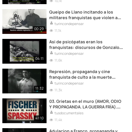
10,1k
Queipo de Llano incitando a los
militares franquistas que violen a
mujeres
turincondepensar
00:29
11,1k
Asi de psicópatas eran los
franquistas: discursos de Gonzalo
Queipo de Llano y Juan Yague
turincondepensar
04:11
11,6k
Represión, propaganda y cine
franquista de culto a la muerte
(Raza, Harka,...)
turincondepensar
11:32
11,3k
03. Grietas en el muro (AMOR, ODIO
Y PROPAGANDA. LA GUERRA FRÍA).
2014
tusdocumentales
41:10
11,4k
Adulacion a Franco, propaganda y