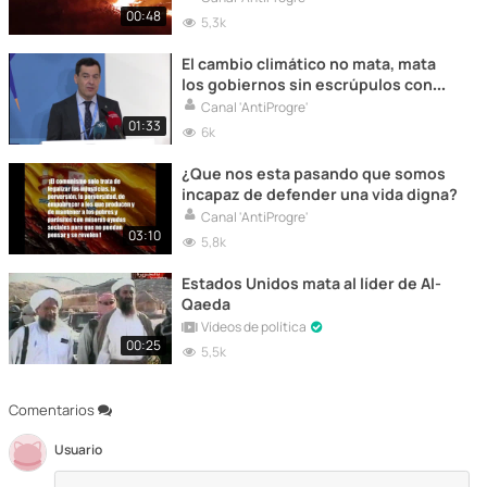
SERES QUERIDOS NI LA NUESTRA QUE
00:48
5,3k
NO HACEMOS NADA?
El cambio climático no mata, mata
los gobiernos sin escrúpulos con
sus medidas suicidas que ha
Canal 'AntiProgre'
costado centenares de muertos y
01:33
6k
una pobreza incalculable para los
españoles.
¿Que nos esta pasando que somos
incapaz de defender una vida digna?
Canal 'AntiProgre'
03:10
5,8k
Estados Unidos mata al líder de Al-
Qaeda
Vídeos de política
00:25
5,5k
Comentarios
Usuario