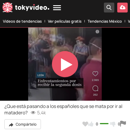
Vídeos de tendencias
Ver películas gratis
Tendencias México
V
Play
Video
¿Que está pasando a los españoles que se mata por ir al
matadero?
5,4k
0
0
Compártelo