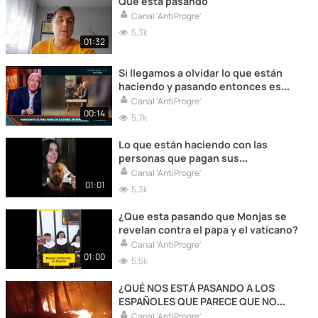
Que está pasando
Canal 'AntiProgre'
5,3k
01:32
Si llegamos a olvidar lo que están
haciendo y pasando entonces es
poco lo que no esta pasando
Canal 'AntiProgre'
00:14
5,7k
Lo que están haciendo con las
personas que pagan sus
impuestos... es para poner una
Canal 'AntiProgre'
horca en cada plaza y ponerlos en
01:01
5,3k
fila india e ir pasando lista sin
temblar el pulso!
¿Que esta pasando que Monjas se
revelan contra el papa y el vaticano?
Canal 'AntiProgre'
01:00
5,5k
¿QUÉ NOS ESTÁ PASANDO A LOS
ESPAÑOLES QUE PARECE QUE NO
NOS IMPORTA LA VIDA DE NUESTROS
Canal 'AntiProgre'