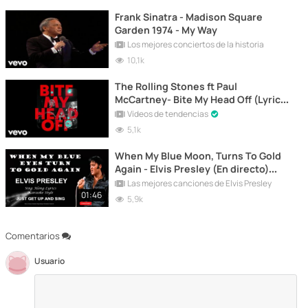
Frank Sinatra - Madison Square
Garden 1974 - My Way
Los mejores conciertos de la historia
10,1k
The Rolling Stones ft Paul
McCartney- Bite My Head Off (Lyric
Video)
Vídeos de tendencias
5,1k
When My Blue Moon, Turns To Gold
Again - Elvis Presley (En directo)
[Legends in Concert]
Las mejores canciones de Elvis Presley
01:46
5,9k
Comentarios
Usuario