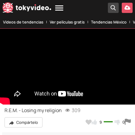
Vídeos de tendencias
Ver películas gratis
Tendencias México
V
R.E.M. - Losing my religion
309
9
0
Compártelo