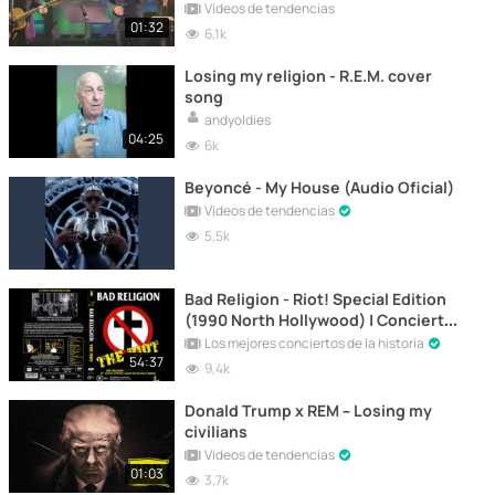
Vídeos de tendencias
01:32
6,1k
Losing my religion - R.E.M. cover
song
andyoldies
04:25
6k
Beyoncé - My House (Audio Oficial)
Vídeos de tendencias
5,5k
Bad Religion - Riot! Special Edition
(1990 North Hollywood) | Concierto
Completo Gratis
Los mejores conciertos de la historia
54:37
9,4k
Donald Trump x REM – Losing my
civilians
Vídeos de tendencias
01:03
3,7k