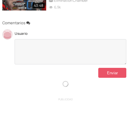
Elimination Chamber
43:48
6,9k
Comentarios
Usuario
PUBLICIDAD