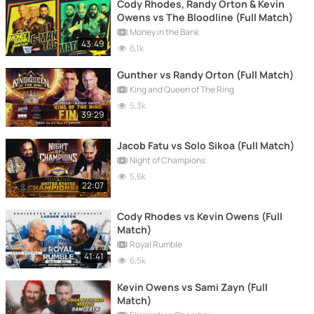
Cody Rhodes, Randy Orton & Kevin
Owens vs The Bloodline (Full Match)
Money in the Bank
43:49
6,1k
Gunther vs Randy Orton (Full Match)
King and Queen of The Ring
5,3k
39:29
Jacob Fatu vs Solo Sikoa (Full Match)
Night of Champions
5,6k
22:07
Cody Rhodes vs Kevin Owens (Full
Match)
Royal Rumble
41:41
6,5k
Kevin Owens vs Sami Zayn (Full
Match)