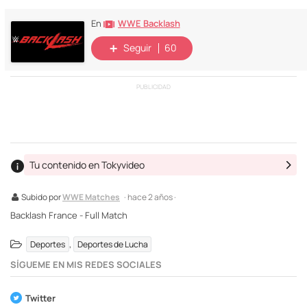
WWE Backlash
En
Seguir
60
PUBLICIDAD
Tu contenido en Tokyvideo
Subido por
WWE Matches
· hace 2 años ·
Backlash France - Full Match
,
Deportes
Deportes de Lucha
SÍGUEME EN MIS REDES SOCIALES
Twitter