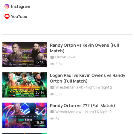
Instagram
YouTube
Randy Orton vs Kevin Owens (Full
Match)
Crown Jewel
15:50
5,5k
Logan Paul vs Kevin Owens vs Randy
Orton (Full Match)
WrestleMania 40 - Night 1 & Night 2
30:14
6,5k
Randy Orton vs ??? (Full Match)
WrestleMania 41 - Night 1 & Night 2
6k
16:36