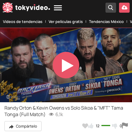
Vídeos de tendencias
Ver películas gratis
Tendencias México
V
Play
Video
Randy Orton & Kevin Owens vs Solo Sikoa & "MFT" Tama
Tonga (Full Match)
6,1k
12
0
Compártelo