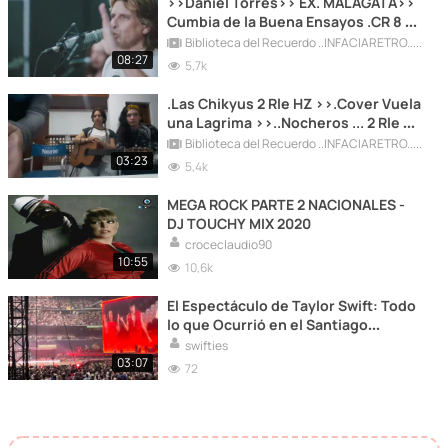
>>Daniel Torres>> EX. MALAGATA>>
Cumbia de la Buena Ensayos .CR 8 V
Zew .mkv
Biblioteca del Recuerdo ..INFACIARETRO...80 90 REC
08:27
5,7k
.Las Chikyus 2 Rle HZ >>.Cover Vuela
una Lagrima >>..Nocheros ... 2 Rle HZ
Oxp 485.mkv
Biblioteca del Recuerdo ..INFACIARETRO...80 90 REC
03:23
5,4k
MEGA ROCK PARTE 2 NACIONALES -
DJ TOUCHY MIX 2020
croceclaudio90
10:55
10,6k
El Espectáculo de Taylor Swift: Todo
lo que Ocurrió en el Santiago
Bernabéu
swifties
03:07
72