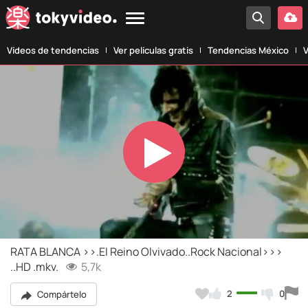
Vídeos de tendencias
Ver películas gratis
Tendencias México
V
Play
Video
RATA BLANCA >>.El Reino Olvivado..Rock Nacional>>>
..HD .mkv.
5,7k
2
0
Compártelo