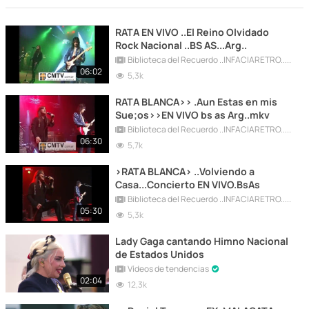
RATA EN VIVO ..El Reino Olvidado
Rock Nacional ..BS AS...Arg..
Biblioteca del Recuerdo ..INFACIARETRO...80 90 REC
06:02
5,3k
RATA BLANCA>> .Aun Estas en mis
Sue;os>>EN VIVO bs as Arg..mkv
Biblioteca del Recuerdo ..INFACIARETRO...80 90 REC
06:30
5,7k
>RATA BLANCA> ..Volviendo a
Casa...Concierto EN VIVO.BsAs
Biblioteca del Recuerdo ..INFACIARETRO...80 90 REC
05:30
5,3k
Lady Gaga cantando Himno Nacional
de Estados Unidos
Vídeos de tendencias
02:04
12,3k