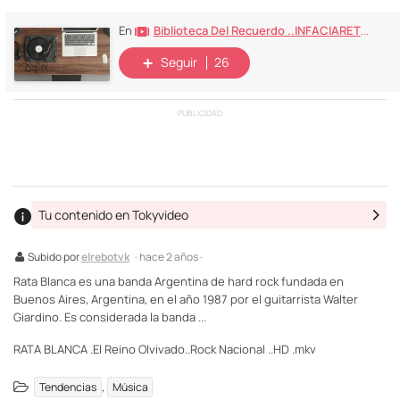
Biblioteca Del Recuerdo ..INFACIARETRO...80 90 REC
En
Seguir
26
PUBLICIDAD
Tu contenido en Tokyvideo
Subido por
elrebotvk
· hace 2 años ·
Rata Blanca es una banda Argentina de hard rock fundada en
Buenos Aires, Argentina, en el año 1987 por el guitarrista Walter
Giardino. Es considerada la banda ...
RATA BLANCA .El Reino Olvivado..Rock Nacional ..HD .mkv
,
Tendencias
Música