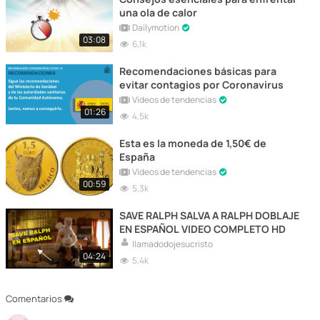
una ola de calor
Dailymotion
03:08
6,1k
Recomendaciones básicas para
evitar contagios por Coronavirus
Vídeos de tendencias
01:26
4,5k
Esta es la moneda de 1,50€ de
España
Vídeos de tendencias
00:59
5,3k
SAVE RALPH SALVA A RALPH DOBLAJE
EN ESPAÑOL VIDEO COMPLETO HD
llamadodojesucristo
04:24
5,4k
Comentarios