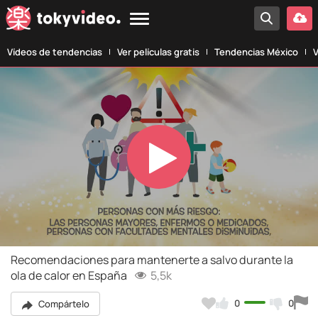
Vídeos de tendencias
Ver películas gratis
Tendencias México
V
Play
Video
Recomendaciones para mantenerte a salvo durante la
ola de calor en España
5,5k
0
0
Compártelo