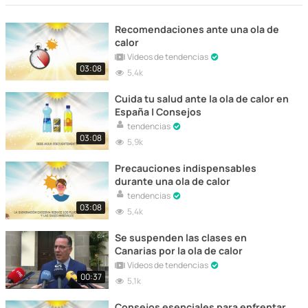
Recomendaciones ante una ola de
calor
Vídeos de tendencias
03:08
5,4k
Cuida tu salud ante la ola de calor en
España | Consejos
tendencias
03:08
5,9k
Precauciones indispensables
durante una ola de calor
tendencias
03:08
5,4k
Se suspenden las clases en
Canarias por la ola de calor
Vídeos de tendencias
00:37
5,1k
Consejos esenciales para enfrentar