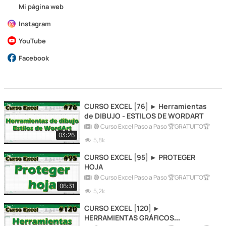
Mi página web
Instagram
YouTube
Facebook
CURSO EXCEL [76] ► Herramientas
de DIBUJO - ESTILOS DE WORDART
🟢 Curso Excel Paso a Paso 🏆GRATUITO🏆
03:26
5,8k
CURSO EXCEL [95] ► PROTEGER
HOJA
🟢 Curso Excel Paso a Paso 🏆GRATUITO🏆
06:31
5,2k
CURSO EXCEL [120] ►
HERRAMIENTAS GRÁFICOS