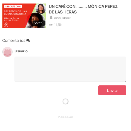
UN CAFÉ CON ......... MÓNICA PEREZ
DE LAS HERAS
anaulibarri
35:59
11,9k
Comentarios
Usuario
PUBLICIDAD