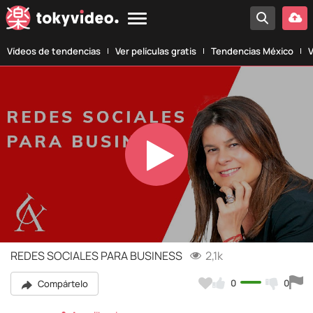
Vídeos de tendencias
Ver películas gratis
Tendencias México
V
Play
Video
REDES SOCIALES PARA BUSINESS
2,1k
0
0
Compártelo