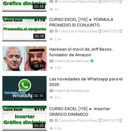
DINÁMICOS
🟢 Curso Excel Paso a Paso 🏆GRATUITO🏆
05:38
6k
CURSO EXCEL [110] ► FÓRMULA
PROMEDIO.SI.CONJUNTO
🟢 Curso Excel Paso a Paso 🏆GRATUITO🏆
05:18
5,4k
Hackean el móvil de Jeff Bezos,
fundador de Amazon
Vídeos de tendencias
00:33
3,8k
Las novedades de Whatsapp para el
2020
Vídeos de tendencias
00:35
244
CURSO EXCEL [119] ► Insertar
GRÁFICO DINÁMICO
🟢 Curso Excel Paso a Paso 🏆GRATUITO🏆
04:26
5,6k