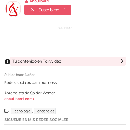
Anaulibarri
Suscribirse
1
PUBLICIDAD
Tu contenido en Tokyvideo
Subido
hace 6 años ·
Redes sociales para business
Aprendista de Spider Woman
anaulibarri.com/
,
Tecnología
Tendencias
SÍGUEME EN MIS REDES SOCIALES