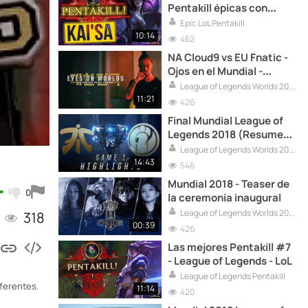
Pentakill épicas con
Kai'Sa - League of
Epic LoL Pentakill
Legends
10:14
462
NA Cloud9 vs EU Fnatic -
Ojos en el Mundial -
Semifinales Mundial 2018
League of Legends Worlds 2018
11:21
426
Final Mundial League of
Legends 2018 (Resumen)
Fnatic vs Invictus Gaming
League of Legends Worlds 2018
- FNC vs IG
14:43
546
Mundial 2018 - Teaser de
0
la ceremonía inaugural
League of Legends Worlds 2018
318
00:39
426
Las mejores Pentakill #7
- League of Legends - LoL
League of Legends Pentakill
iferentes.
11:14
420