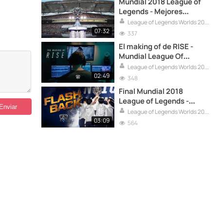
Mundial 2018 League of
Legends - Mejores
momentos
League of Legends Worlds 2018
07:32
337
El making of de RISE -
Mundial League Of
Legends 2018
League of Legends Worlds 2018
02:49
348
Final Mundial 2018
League of Legends -
Resumen
League of Legends Worlds 2018
03:09
564