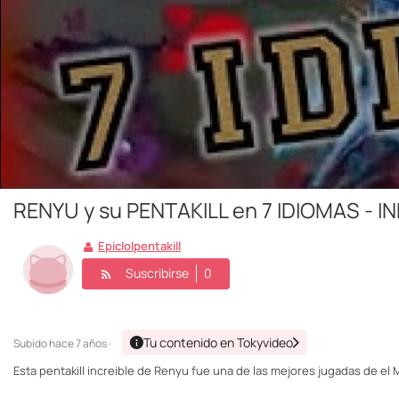
RENYU y su PENTAKILL en 7 IDIOMAS - IN
Epiclolpentakill
Suscribirse
0
Tu contenido en Tokyvideo
Subido
hace 7 años ·
Esta pentakill increible de Renyu fue una de las mejores jugadas de el