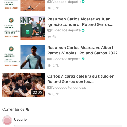
2022
Vídeos de deporte
5,7k
Resumen Carlos Alcaraz vs Juan
Ignacio Londero | Roland Garros
2022
Vídeos de deporte
6k
Resumen Carlos Alcaraz vs Albert
Ramos-Vinolas | Roland Garros 2022
Vídeos de deporte
5,7k
Carlos Alcaraz celebra su título en
Roland Garros con los
recogepelotas
Vídeos de tendencias
00:35
6,7k
Comentarios
Usuario