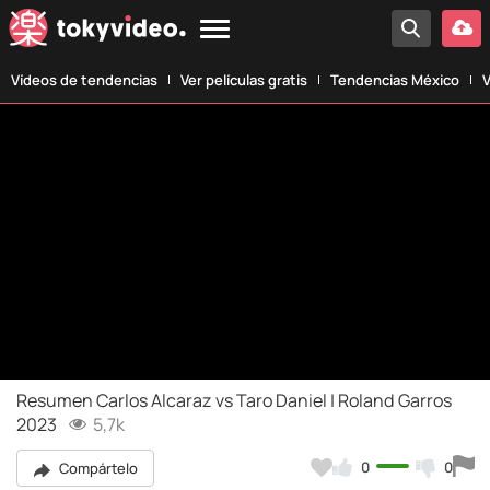
Vídeos de tendencias
Ver películas gratis
Tendencias México
V
Resumen Carlos Alcaraz vs Taro Daniel | Roland Garros
2023
5,7k
0
0
Compártelo