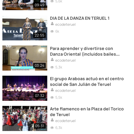
5,6k
09:49
DIA DE LA DANZA EN TERUEL 1
ecodeteruel
6k
22:55
Para aprender y divertirse con
Danza Oriental (incluidos bailes
Bollywood), la Asociacion Etnia en
ecodeteruel
Teruel
03:24
5,3k
El grupo Araboas actuó en el centro
social de San Julián de Teruel
ecodeteruel
07:32
5,5k
Arte flamenco en la Plaza del Torico
de Teruel
ecodeteruel
05:31
6,3k