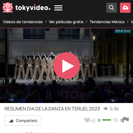
Vídeos de tendencias
Ver películas gratis
Tendencias México
V
Play
Video
RESUMEN DIA DE LA DANZA EN TERUEL 2023
6,8k
0
0
Compártelo