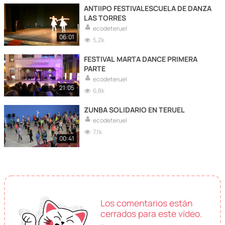
ANTIIPO FESTIVALESCUELA DE DANZA
LAS TORRES
ecodeteruel
06:01
5,2k
FESTIVAL MARTA DANCE PRIMERA
PARTE
ecodeteruel
21:05
6,8k
ZUNBA SOLIDARIO EN TERUEL
ecodeteruel
7,1k
00:41
Los comentarios están
cerrados para este vídeo.