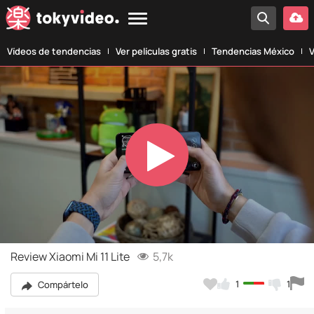
Vídeos de tendencias
Ver películas gratis
Tendencias México
V
Play
Video
Review Xiaomi Mi 11 Lite
5,7k
1
1
Compártelo