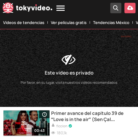
Vídeos de tendencias
Ver películas gratis
Tendencias México
V
SIN SEÑAL
Este vídeo es privado
Por favor, en su lugar, visita nuestros vídeos recomendados
Primer avance del capítulo 39 de
“Love is in the air” (Sen Çal
Kapimi)
ficcion
00:43
180,1k