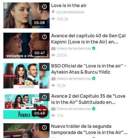
Love is in the air
socialmedialike44
166,2k
05:08
Avance del capítulo 40 de Sen Çal
Kapimi (Love is in the Air) en
español
Vídeos de tendencias
00:47
233,1k
BSO Oficial de "Love is in the air" -
Aytekin Atas & Burcu Yildiz
Vídeos de tendencias
10,2k
Avance 2 del Capítulo 35 de “Love
is in the Air” Subtitulado en
Castellano
Vídeos de tendencias
00:49
111k
Nuevo tráiler de la segunda
temporada de “Love is in the Air”