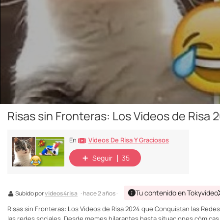
Risas sin Fronteras: Los Videos de Risa
Vídeos De Risa Y Graciosos
En
Seguir
35
Tu contenido en Tokyvideo
Subido por
videos4risa
· hace 2 años ·
Risas sin Fronteras: Los Videos de Risa 2024 que Conquistan las Redes
las redes sociales. Desde memes hilarantes hasta situaciones cómicas, 