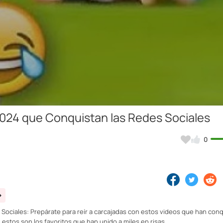
Video
 2024 que Conquistan las Redes Sociales
0
 Sociales: Prepárate para reír a carcajadas con estos videos que han con
estos son los favoritos que han unido a miles en risas.