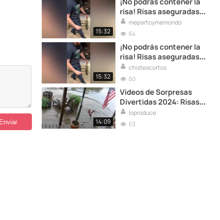
¡No podrás contener la
risa! Risas aseguradas
con estos vídeos de
mepartoymemondo
comedia
15:32
64
¡No podrás contener la
risa! Risas aseguradas
con estos vídeos de
chistescortos
comedia
15:32
60
Videos de Sorpresas
Divertidas 2024: Risas
Inesperadas
loproduce
14:09
63