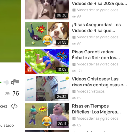
Videos de Risa 2024 que
No Puedes Perderte
Vídeos de risa y graciosos
06:38
68
¡Risas Aseguradas! Los
Videos de Risa que
Dominarán el 2024
Vídeos de risa y graciosos
01:55
80
Risas Garantizadas:
Échate a Reír con los
Mejores Videos de Risa
Vídeos de risa y graciosos
2024
10:09
171
Videos Chistosos: Las
0
risas más contagiosas en
la red
Videos chistosos
76
24:32
62
Risas en Tiempos
Difíciles: Los Mejores
Videos de Risa 2024 que
Vídeos de risa y graciosos
Alegran el Día
20:11
62
quistado