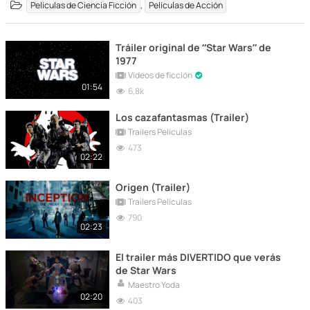
,
Películas de Ciencia Ficción
Películas de Acción
Tráiler original de “Star Wars” de
1977
Vídeos de ficción
01:54
6,8k
Los cazafantasmas (Trailer)
Trailers Peliculas
473
02:22
Origen (Trailer)
Trailers Peliculas
790
02:23
El trailer más DIVERTIDO que verás
de Star Wars
Maestro Yoda
02:20
403