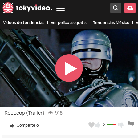
Vídeos de tendencias
Ver películas gratis
Tendencias México
V
Play
Video
Robocop (Trailer)
918
2
1
Compártelo