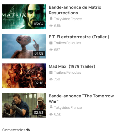
Bande-annonce de Matrix
Resurrections
Tokyvideo France
03:04
6,5k
E.T. El extraterrestre (Trailer )
Trailers Peliculas
687
01:08
Mad Max. (1979 Trailer)
Trailers Peliculas
750
02:18
Bande-annonce "The Tomorrow
War"
Tokyvideo France
02:53
6,5k
Comentarios