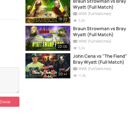
Braun Strowman vs Bray
Wyatt (Full Match)
WWE (Full Matches)
18:22
5,8k
Braun Strowman vs Bray
Wyatt (Full Match)
WWE (Full Matches)
22:05
5,6k
John Cena vs "The Fiend"
Bray Wyatt (Full Match)
WWE (Full Matches)
20:41
11,8k