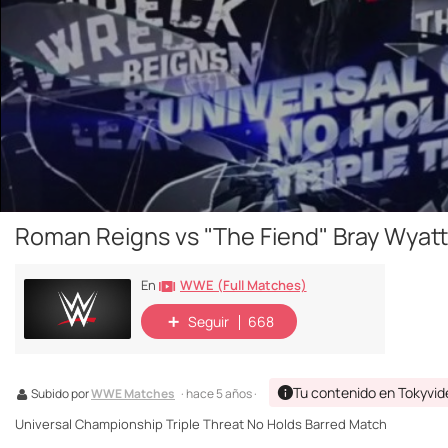
Roman Reigns vs "The Fiend" Bray Wyatt
WWE (Full Matches)
En
Seguir
668
Tu contenido en Tokyvid
Subido por
WWE Matches
· hace 5 años ·
Universal Championship Triple Threat No Holds Barred Match