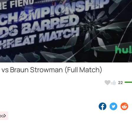
Video
 vs Braun Strowman (Full Match)
22
eo