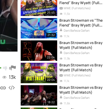
Fiend" Bray Wyatt (Full
Match)
WWE (Full Matches)
25:45
11,5k
Braun Strowman vs "The
Fiend" Bray Wyatt (Full
Match)
Dani Bañeza Gañan
21:32
11,1k
Braun Strowman vs Bray
Wyatt (Full Match)
Dani Bañeza Gañan
22:04
11,9k
Braun Strowman vs Bray
0
Wyatt (Full Match)
WWE (Full Matches)
13k
22:04
11,1k
Braun Strowman vs Bray
Wyatt (Full Match)
Dani Bañeza Gañan
18:22
11,6k